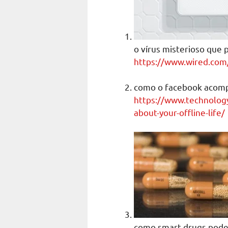
o vírus misterioso que 
https://www.wired.com
como o facebook acompa
https://www.technolog
about-your-offline-life/
como smart drugs podem