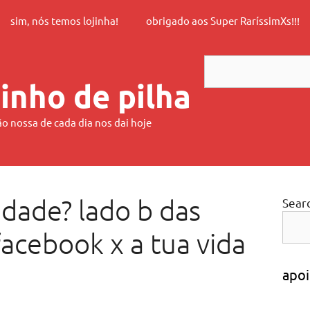
sim, nós temos lojinha!
obrigado aos Super RaríssimXs!!!
Search
inho de pilha
ão nossa de cada dia nos dai hoje
idade? lado b das
Sear
acebook x a tua vida
apoi