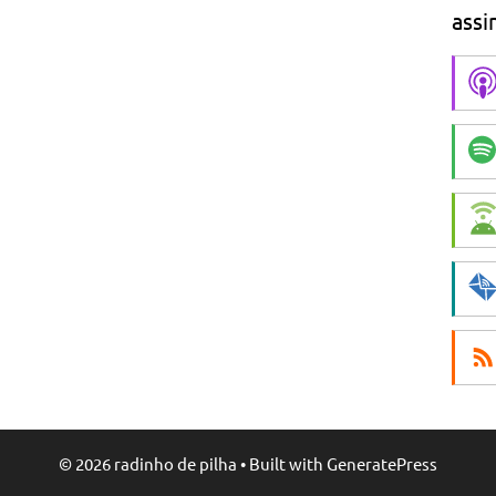
assi
© 2026 radinho de pilha
• Built with
GeneratePress