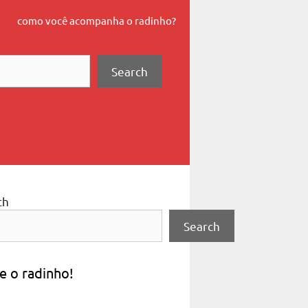
como você acompanha o radinho?
Search
ch
Search
e o radinho!