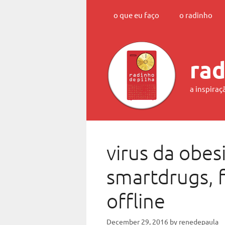
Skip
o que eu faço
o radinho
to
content
rad
a inspiraç
virus da obes
smartdrugs, f
offline
December 29, 2016
by
renedepaula