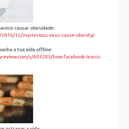
parece causar obesidade:
/2016/12/mysterious-virus-cause-obesity/
nha a tua vida offline:
yreview.com/s/603283/how-facebook-learns-
 estragar a vida: