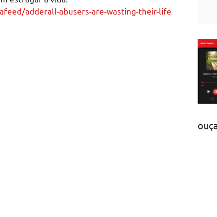
afeed/adderall-abusers-are-wasting-their-life
ouç