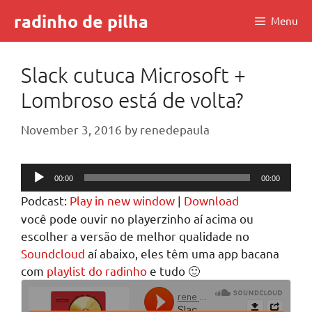
Skip
radinho de pilha
Menu
to
content
Slack cutuca Microsoft +
Lombroso está de volta?
November 3, 2016
by
renedepaula
Audio
00:00
00:00
Player
Podcast:
Play in new window
|
Download
você pode ouvir no playerzinho aí acima ou
escolher a versão de melhor qualidade no
Soundcloud
aí abaixo, eles têm uma app bacana
com
playlist do radinho
e tudo 🙂