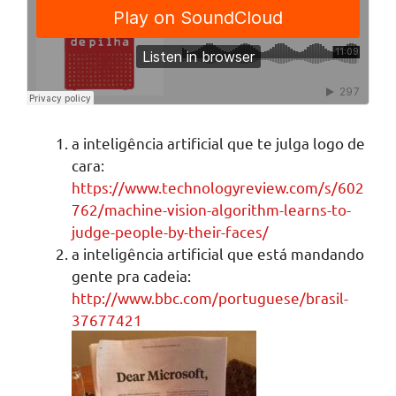
a inteligência artificial que te julga logo de
cara:
https://www.technologyreview.com/s/602
762/machine-vision-algorithm-learns-to-
judge-people-by-their-faces/
a inteligência artificial que está mandando
gente pra cadeia:
http://www.bbc.com/portuguese/brasil-
37677421