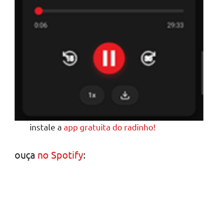
instale a
app gratuita do radinho!
ouça
no Spotify
: