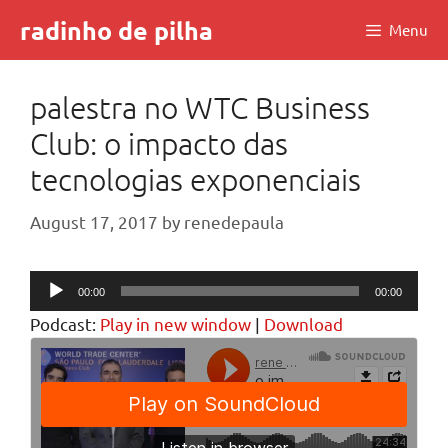
Skip
radinho de pilha
Menu
to
content
palestra no WTC Business
Club: o impacto das
tecnologias exponenciais
August 17, 2017
by
renedepaula
Audio
00:00
00:00
Player
Podcast:
Play in new window
|
Download