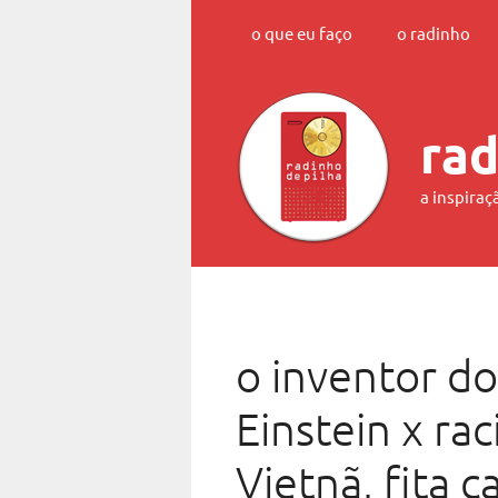
Skip
o que eu faço
o radinho
to
content
rad
a inspiraç
o inventor do
Einstein x ra
Vietnã, fita 