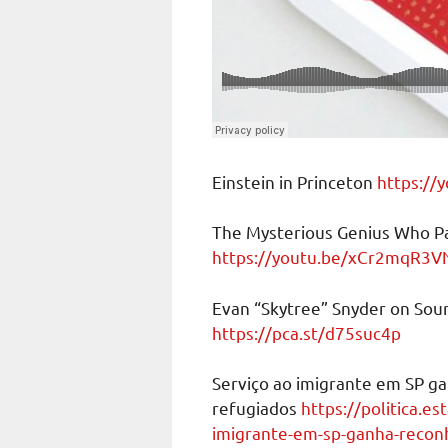
Einstein in Princeton
https://
The Mysterious Genius Who P
https://youtu.be/xCr2mqR3V
Evan “Skytree” Snyder on Soun
https://pca.st/d75suc4p
Serviço ao imigrante em SP g
refugiados
https://politica.es
imigrante-em-sp-ganha-recon