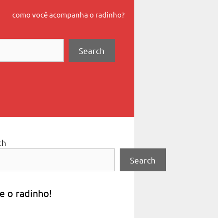
como você acompanha o radinho?
Search
ch
Search
e o radinho!