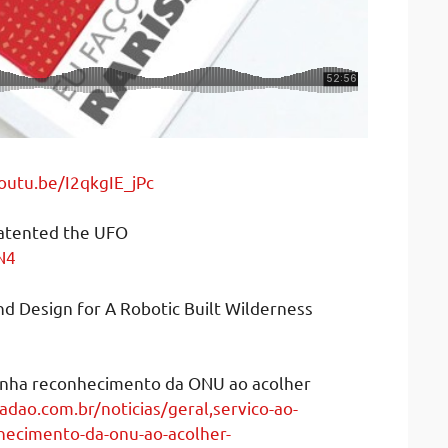
youtu.be/I2qkgIE_jPc
atented the UFO
N4
d Design for A Robotic Built Wilderness
anha reconhecimento da ONU ao acolher
tadao.com.br/noticias/geral,servico-ao-
hecimento-da-onu-ao-acolher-