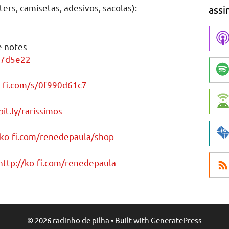
ers, camisetas, adesivos, sacolas):
assi
e notes
d7d5e22
-fi.com/s/0f990d61c7
bit.ly/rarissimos
/ko-fi.com/renedepaula/shop
http://ko-fi.com/renedepaula
© 2026 radinho de pilha
• Built with
GeneratePress