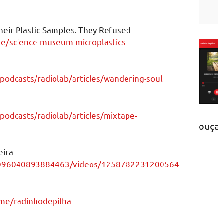
ir Plastic Samples. They Refused
cle/science-museum-microplastics
podcasts/radiolab/articles/wandering-soul
podcasts/radiolab/articles/mixtape-
ouç
eira
1096040893884463/videos/1258782231200564
.me/radinhodepilha