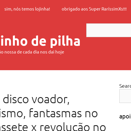
sim, nós temos lojinha!
obrigado aos Super RaríssimXs!!!
Search
inho de pilha
ão nossa de cada dia nos dai hoje
Sear
 disco voador,
cismo, fantasmas no
apoi
cassete x revolução no