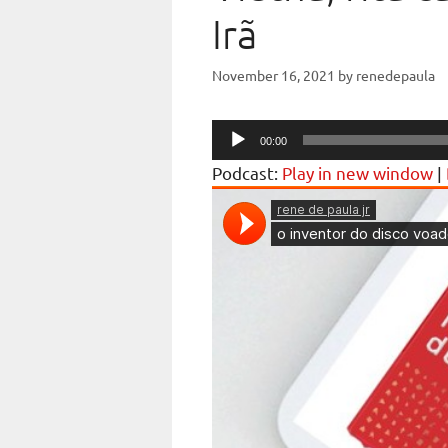
Irã
November 16, 2021
by
renedepaula
Audio
00:00
Player
Podcast:
Play in new window
|