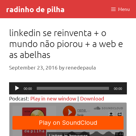
Skip
radinho de pilha
Menu
to
content
linkedin se reinventa + o
mundo não piorou + a web e
as abelhas
September 23, 2016
by
renedepaula
Audio
00:00
00:00
Player
Podcast:
Play in new window
|
Download