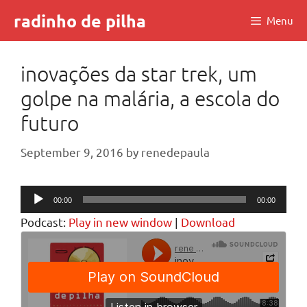
Skip
radinho de pilha
Menu
to
content
inovações da star trek, um
golpe na malária, a escola do
futuro
September 9, 2016
by
renedepaula
Audio
00:00
00:00
Player
Podcast:
Play in new window
|
Download