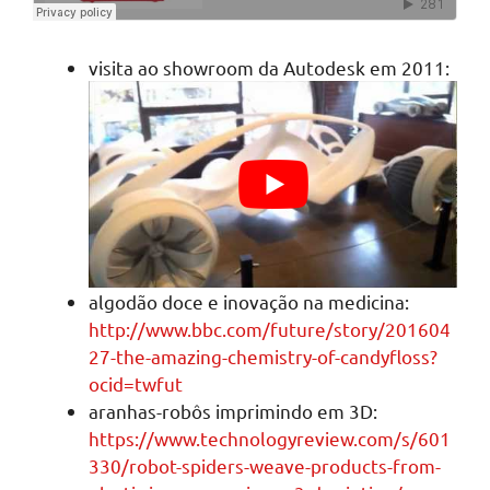
visita ao showroom da Autodesk em 2011:
algodão doce e inovação na medicina:
http://www.bbc.com/future/story/201604
27-the-amazing-chemistry-of-candyfloss?
ocid=twfut
aranhas-robôs imprimindo em 3D:
https://www.technologyreview.com/s/601
330/robot-spiders-weave-products-from-