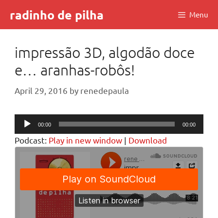
Skip
radinho de pilha
Menu
to
content
impressão 3D, algodão doce
e… aranhas-robôs!
April 29, 2016
by
renedepaula
Audio
00:00
00:00
Player
Podcast:
Play in new window
|
Download