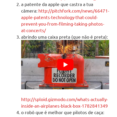
a patente da apple que castra a tua
câmera:
http://pitchfork.com/news/66471-
apple-patents-technology-that-could-
prevent-you-from-filming-taking-photos-
at-concerts/
abrindo uma caixa preta (que não é preta):
http://sploid.gizmodo.com/whats-actually-
inside-an-airplanes-black-box-1782841349
o robô que é melhor que pilotos de caça: