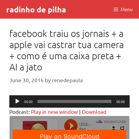
Skip
radinho de pilha
Menu
to
content
facebook traiu os jornais + a
apple vai castrar tua camera
+ como é uma caixa preta +
AI a jato
June 30, 2016
by
renedepaula
Audio
00:00
00:00
Player
Podcast:
Play in new window
|
Download