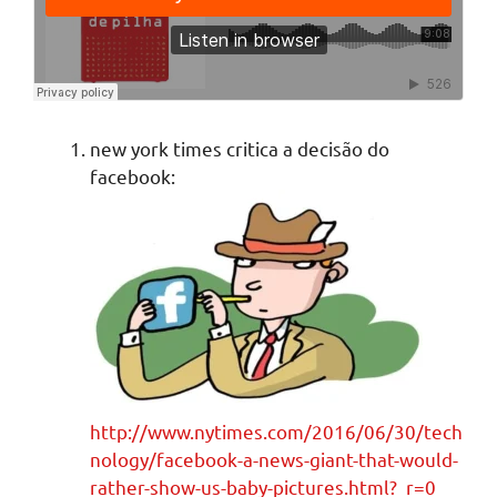
new york times critica a decisão do
facebook:
http://www.nytimes.com/2016/06/30/tech
nology/facebook-a-news-giant-that-would-
rather-show-us-baby-pictures.html?_r=0