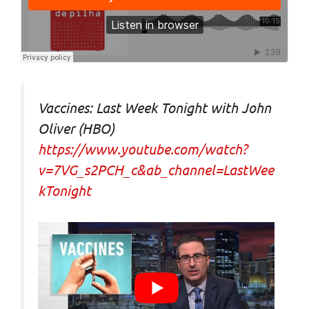
Vaccines: Last Week Tonight with John
Oliver (HBO)
https://www.youtube.com/watch?
v=7VG_s2PCH_c&ab_channel=LastWee
kTonight