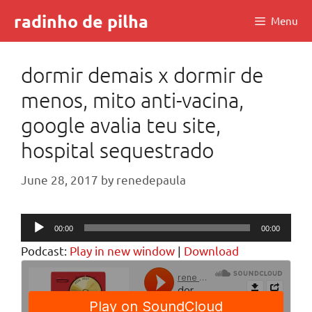
Skip
radinho de pilha
Menu
to
content
dormir demais x dormir de
menos, mito anti-vacina,
google avalia teu site,
hospital sequestrado
June 28, 2017
by
renedepaula
Audio
00:00
00:00
Player
Podcast:
Play in new window
|
Download