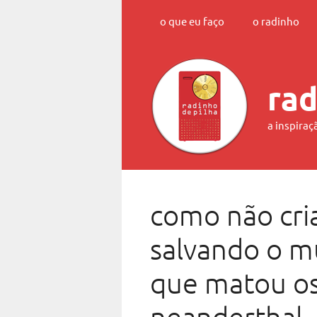
Skip
o que eu faço
o radinho
to
content
rad
a inspiraç
como não cria
salvando o m
que matou os