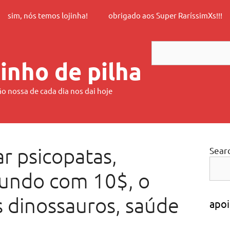
sim, nós temos lojinha!
obrigado aos Super RaríssimXs!!!
Search
inho de pilha
ão nossa de cada dia nos dai hoje
r psicopatas,
Sear
undo com 10$, o
 dinossauros, saúde
apoi