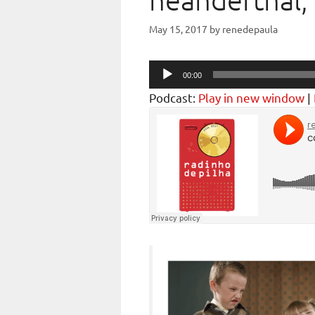
neanderthal,
May 15, 2017
by
renedepaula
Audio
00:00
Player
Podcast:
Play in new window
|