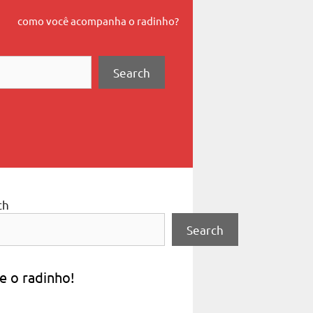
como você acompanha o radinho?
Search
ch
Search
e o radinho!