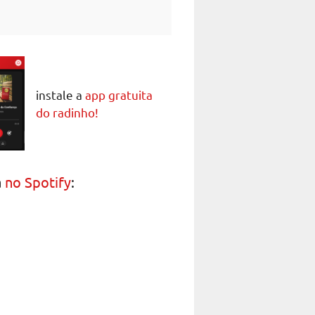
instale a
app gratuita
do radinho!
a
no Spotify
: