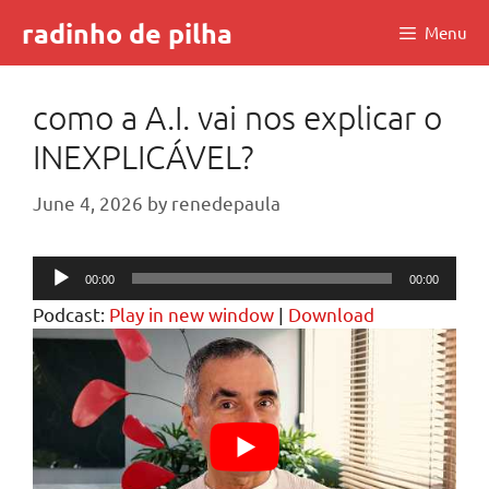
Skip
radinho de pilha
Menu
to
content
como a A.I. vai nos explicar o
INEXPLICÁVEL?
June 4, 2026
by
renedepaula
Audio
00:00
00:00
Player
Podcast:
Play in new window
|
Download