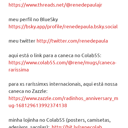
https://www.threads.net/@renedepaulajr
meu perfil no BlueSky
https://bsky.app/profile/renedepaula.bsky.social
meu twitter
http://twitter.com/renedepaula
aqui está o link para a caneca no Colab55:
https://www.colab55.com/@rene/mugs/caneca-
rarissima
para xs raríssimxs internacionais, aqui está nossa
caneca no Zazzle:
https://www.zazzle.com/radinhos_anniversary_m
ug-168129613992374138
minha lojinha no Colab55 (posters, camisetas,
adesivos, sacolas):
http://bit.ly/renecolab