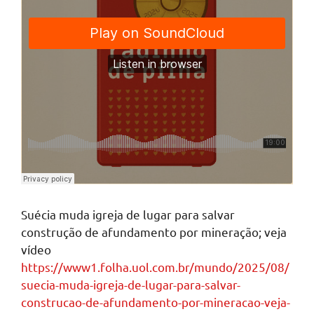
Suécia muda igreja de lugar para salvar
construção de afundamento por mineração; veja
vídeo
https://www1.folha.uol.com.br/mundo/2025/08/
suecia-muda-igreja-de-lugar-para-salvar-
construcao-de-afundamento-por-mineracao-veja-