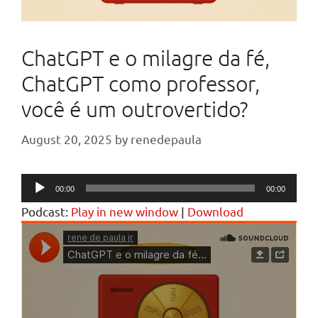
ChatGPT e o milagre da fé,
ChatGPT como professor,
você é um outrovertido?
August 20, 2025
by
renedepaula
Audio
00:00
00:00
Player
Podcast:
Play in new window
|
Download