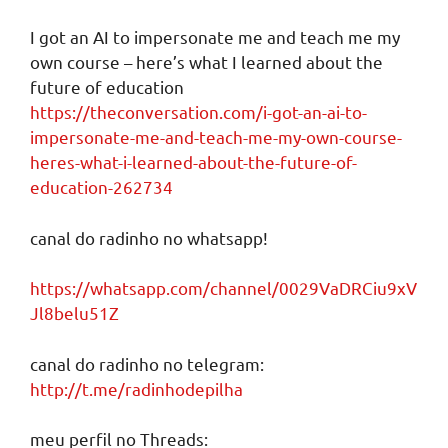
I got an AI to impersonate me and teach me my
own course – here’s what I learned about the
future of education
https://theconversation.com/i-got-an-ai-to-
impersonate-me-and-teach-me-my-own-course-
heres-what-i-learned-about-the-future-of-
education-262734
canal do radinho no whatsapp!
https://whatsapp.com/channel/0029VaDRCiu9xV
Jl8belu51Z
canal do radinho no telegram:
http://t.me/radinhodepilha
meu perfil no Threads: