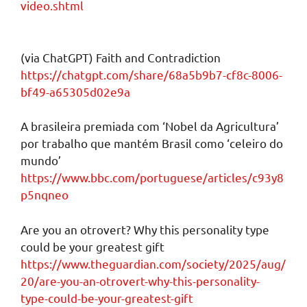
video.shtml
(via ChatGPT) Faith and Contradiction
https://chatgpt.com/share/68a5b9b7-cf8c-8006-
bf49-a65305d02e9a
A brasileira premiada com ‘Nobel da Agricultura’
por trabalho que mantém Brasil como ‘celeiro do
mundo’
https://www.bbc.com/portuguese/articles/c93y8
p5nqneo
Are you an otrovert? Why this personality type
could be your greatest gift
https://www.theguardian.com/society/2025/aug/
20/are-you-an-otrovert-why-this-personality-
type-could-be-your-greatest-gift