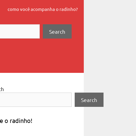
como você acompanha o radinho?
Search
ch
Search
e o radinho!