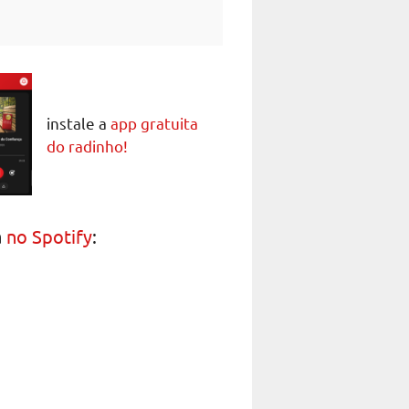
instale a
app gratuita
do radinho!
a
no Spotify
: