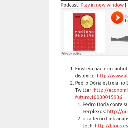
Podcast:
Play in new window
|
Einstein não era canho
disléxico:
http://www.al
Pedro Dória estreia no
Twitter:
http://economi
futuro,10000015936
Pedro Dória conta su
Perplexos:
http://gu
o caderno Link anal
tech:
http://blogs.e