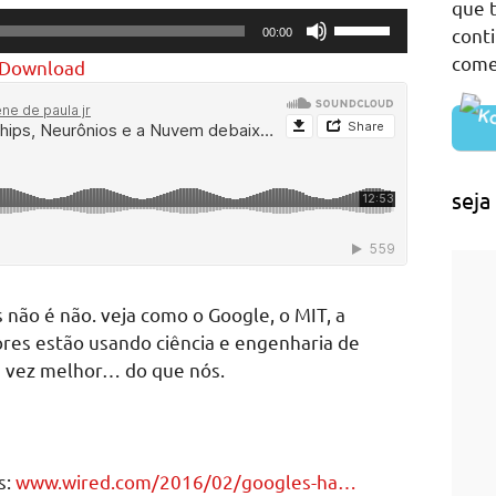
que t
Use
cont
00:00
Up/Down
come
Download
Arrow
keys
to
increase
or
seja
decrease
volume.
 não é não. veja como o Google, o MIT, a
res estão usando ciência e engenharia de
da vez melhor… do que nós.
s:
www.wired.com/2016/02/googles-ha…