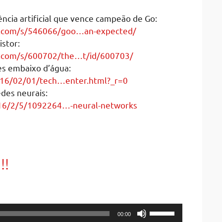
ência artificial que vence campeão de Go:
.com/s/546066/goo…an-expected/
stor:
.com/s/600702/the…t/id/600703/
es embaixo d’água:
016/02/01/tech…enter.html?_r=0
des neurais:
6/2/5/1092264…-neural-networks
!!
Use
00:00
Up/Down