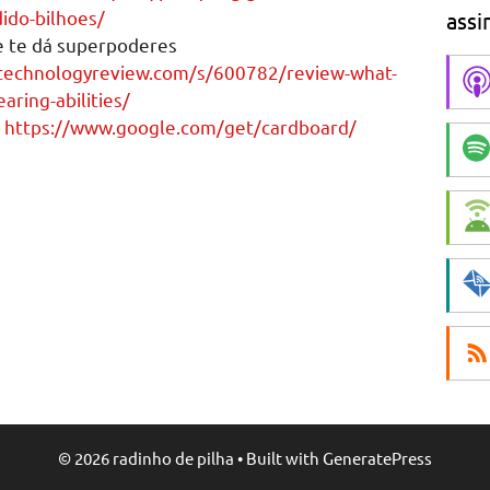
ido-bilhoes/
assi
e te dá superpoderes
technologyreview.com/s/600782/review-what-
earing-abilities/
:
https://www.google.com/get/cardboard/
e
© 2026 radinho de pilha
• Built with
GeneratePress