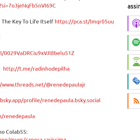
assi
o?si=7o3jeNqFb5nVI69C
The Key To Life Itself
https://pca.st/lmqr05uu
!
el/0029VaDRCiu9xVJl8belu51Z
m:
http://t.me/radinhodepilha
//www.threads.net/@renedepaulajr
/bsky.app/profile/renedepaula.bsky.social
om/renedepaula
 no Colab55:
ene/mugs/caneca-rarissima