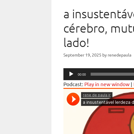
a insustentáv
cérebro, mut
lado!
September 19, 2025
by
renedepaula
Audio
00:00
Player
Podcast:
Play in new window
|