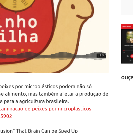
ouç
peixes por microplásticos podem não só
sse alimento, mas também afetar a produção de
 para a agricultura brasileira.
taminacao-de-peixes-por-microplasticos-
55902
lusion” That Brain Can be Sped Up