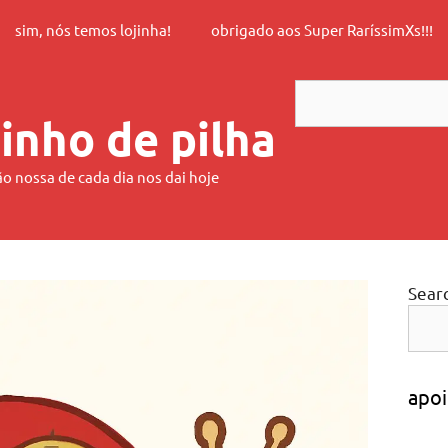
sim, nós temos lojinha!
obrigado aos Super RaríssimXs!!!
Search
inho de pilha
ão nossa de cada dia nos dai hoje
Sear
apoi