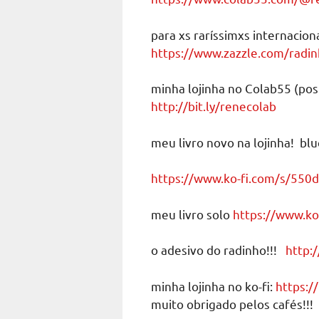
para xs raríssimxs internacion
https://www.zazzle.com/rad
minha lojinha no Colab55 (post
http://bit.ly/renecolab
meu livro novo na lojinha! bl
https://www.ko-fi.com/s/550
meu livro solo
https://www.ko
o adesivo do radinho!!!
http:/
minha lojinha no ko-fi:
https:/
muito obrigado pelos cafés!!!