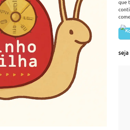
que t
cont
come
seja