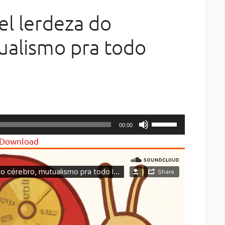
el lerdeza do
ualismo pra todo
Use
00:00
Up/Down
Download
Arrow
keys
to
increase
or
decrease
volume.