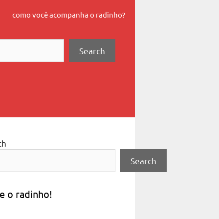
como você acompanha o radinho?
Search
ch
Search
e o radinho!