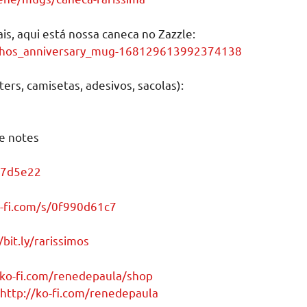
ais, aqui está nossa caneca no Zazzle:
inhos_anniversary_mug-168129613992374138
ers, camisetas, adesivos, sacolas):
ue notes
d7d5e22
-fi.com/s/0f990d61c7
/bit.ly/rarissimos
/ko-fi.com/renedepaula/shop
http://ko-fi.com/renedepaula